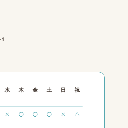
-1
水
木
金
土
日
祝
×
〇
〇
〇
×
△