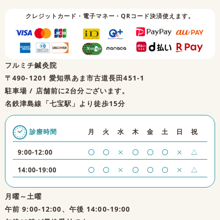
クレジットカード・電子マネー・QRコード決済使えます。
フルミチ鍼灸院
〒490-1201 愛知県あま市古道長田451-1
駐車場 / 店舗前に2台分ございます。
名鉄津島線「七宝駅」より徒歩15分
月
火
水
木
金
土
日
祝
診療時間
〇
〇
×
〇
〇
〇
×
△
9:00-12:00
〇
〇
×
〇
〇
〇
×
△
14:00-19:00
月曜～土曜
午前 9:00-12:00、午後 14:00-19:00